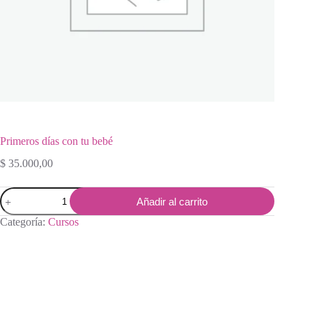
Primeros días con tu bebé
$
35.000,00
Primeros
Añadir al carrito
días
con
Categoría:
Cursos
tu
bebé
cantidad