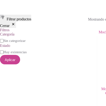
Filtrar productos
Mostrando e
Cerrar
Filtros
Categoría
Categoría
Sin categorizar
Estado
Estado
Hay existencias
Aplicar
Mo