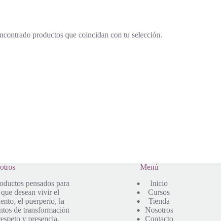
ncontrado productos que coincidan con tu selección.
otros
Menú
roductos pensados para
Inicio
 que desean vivir el
Cursos
nto, el puerperio, la
Tienda
ntos de transformación
Nosotros
espeto y presencia,
Contacto